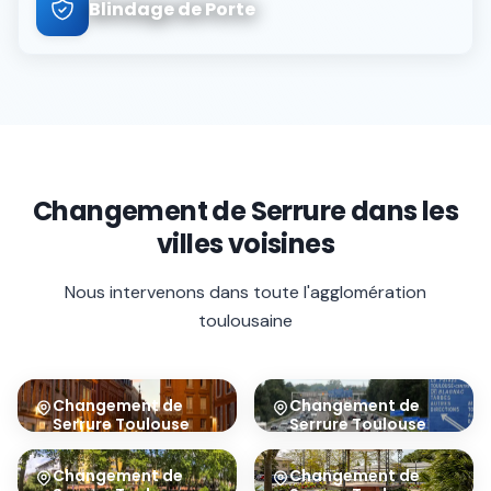
Blindage de Porte
Changement de Serrure
dans les
villes voisines
Nous intervenons dans toute l'agglomération
toulousaine
Changement de
Changement de
Serrure
Toulouse
Serrure
Toulouse
Centre
Sud
31000
31100
Changement de
Changement de