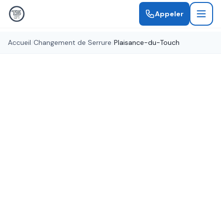
Appeler
Accueil
/
Changement de Serrure
/
Plaisance-du-Touch
Serrures certifiées A2P
Changement de Serrure
Plaisance-du-Touch
Remplacement de serrure à Plaisance-du-Touch
par des serruriers qualifiés. Serrures de toutes
marques, certifiées A2P pour une sécurité
optimale.