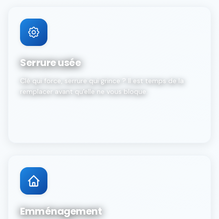
Serrure usée
Clé qui force, serrure qui grince ? Il est temps de la
remplacer avant qu'elle ne vous bloque.
Emménagement