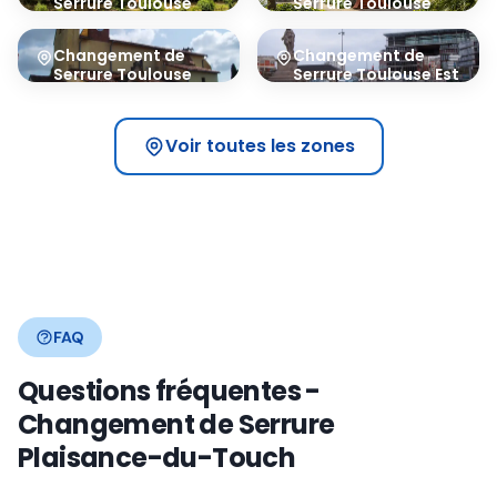
Serrure
Toulouse
Serrure
Toulouse
Nord
Ouest
31200
31300
Changement de
Changement de
Serrure
Toulouse
Serrure
Toulouse Est
Sud-Est
31500
31400
Voir toutes les zones
FAQ
Questions fréquentes -
Changement de Serrure
Plaisance-du-Touch