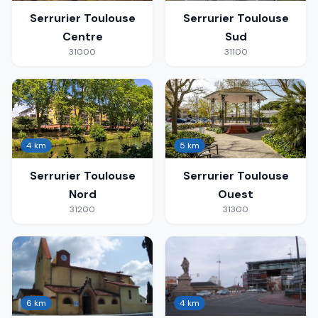
Serrurier
Toulouse
Serrurier
Toulouse
Centre
Sud
31000
31100
4 km
5 km
Serrurier
Toulouse
Serrurier
Toulouse
Nord
Ouest
31200
31300
6 km
4 km