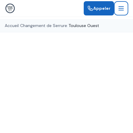
Appeler
Accueil
/
Changement de Serrure
/
Toulouse Ouest
Serrures certifiées A2P
Changement de Serrure
Toulouse Ouest
Remplacement de serrure à Toulouse Ouest par
des serruriers qualifiés. Serrures de toutes
marques, certifiées A2P pour une sécurité
optimale.