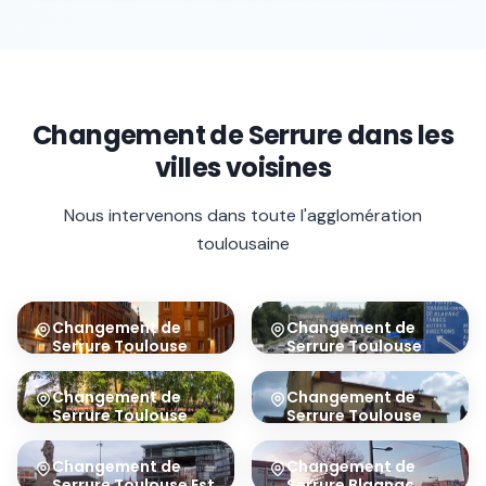
Changement de Serrure
dans les
villes voisines
Nous intervenons dans toute l'agglomération
toulousaine
Changement de
Changement de
Serrure
Toulouse
Serrure
Toulouse
Centre
Sud
31000
31100
Changement de
Changement de
Serrure
Toulouse
Serrure
Toulouse
Nord
Sud-Est
31200
31400
Changement de
Changement de
Serrure
Toulouse Est
Serrure
Blagnac