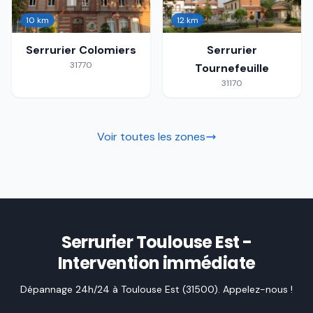
10 km
12 km
Serrurier
Colomiers
Serrurier
31770
Tournefeuille
31170
Voir toutes les zones
Serrurier Toulouse Est -
Intervention immédiate
Dépannage 24h/24 à Toulouse Est (31500). Appelez-nous !