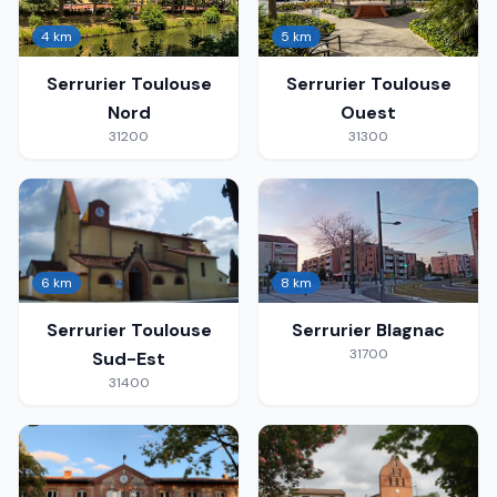
4 km
5 km
Serrurier
Toulouse
Serrurier
Toulouse
Nord
Ouest
31200
31300
6 km
8 km
Serrurier
Toulouse
Serrurier
Blagnac
31700
Sud-Est
31400