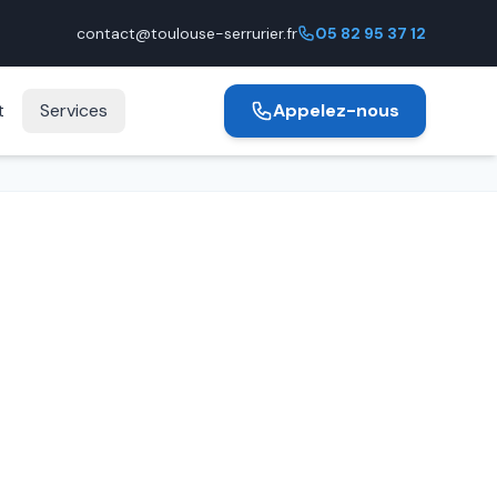
contact@toulouse-serrurier.fr
05 82 95 37 12
t
Services
Appelez-nous