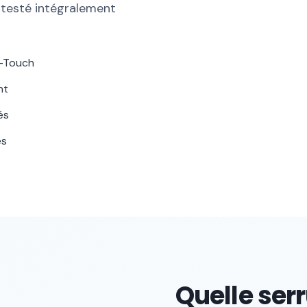
 testé intégralement
u-Touch
nt
és
es
Quelle serr