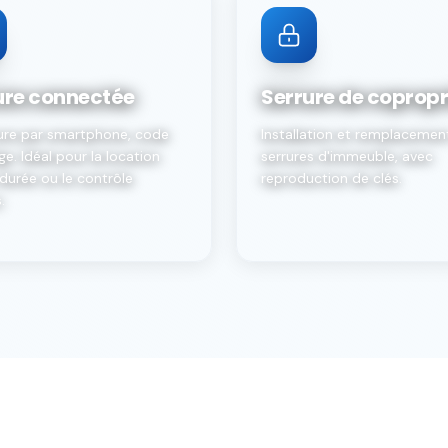
ure connectée
Serrure de copropr
ure par smartphone, code
Installation et remplacemen
e. Idéal pour la location
serrures d'immeuble, avec
durée ou le contrôle
reproduction de clés.
.