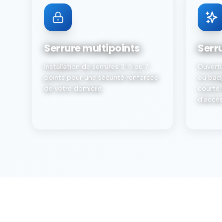
Serrure multipoints
Serr
Installation de serrures 3, 5 ou 7
Ouvert
points pour une sécurité renforcée
ou badg
de votre domicile.
courte 
d'accès