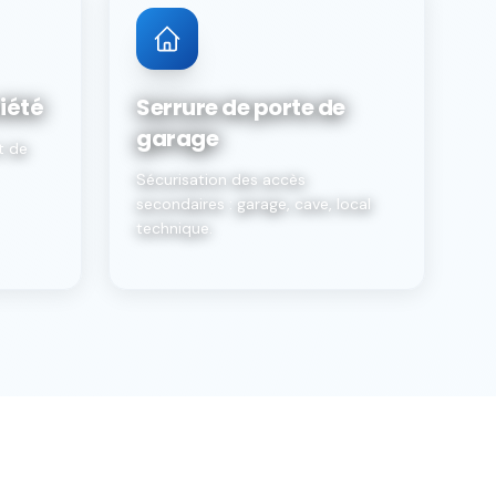
iété
Serrure de porte de
garage
t de
Sécurisation des accès
secondaires : garage, cave, local
technique.