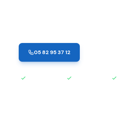
Plaisance-d
Pose de serrures neuves à Plaisance-du-To
multipoints, connectées ou blindées pour
05 82 95 37 12
Demander un de
Intervention rapide
Disponible 24h/24
Devis 