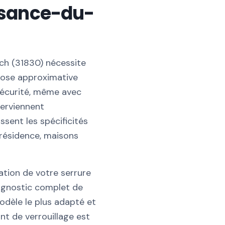
aisance-du-
uch (31830) nécessite
 pose approximative
écurité, même avec
terviennent
sent les spécificités
résidence, maisons
lation de votre serrure
iagnostic complet de
modèle le plus adapté et
nt de verrouillage est