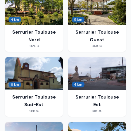
4 km
5 km
Serrurier
Toulouse
Serrurier
Toulouse
Nord
Ouest
31200
31300
6 km
4 km
Serrurier
Toulouse
Serrurier
Toulouse
Sud-Est
Est
31400
31500