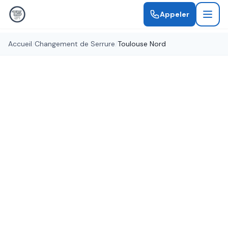
Appeler
Accueil
/
Changement de Serrure
/
Toulouse Nord
Serrures certifiées A2P
Changement de Serrure
Toulouse Nord
Remplacement de serrure à Toulouse Nord par
des serruriers qualifiés. Serrures de toutes
marques, certifiées A2P pour une sécurité
optimale.