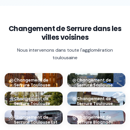
Changement de Serrure
dans les
villes voisines
Nous intervenons dans toute l'agglomération
toulousaine
Changement de
Changement de
Serrure
Toulouse
Serrure
Toulouse
Centre
Sud
31000
31100
Changement de
Changement de
Serrure
Toulouse
Serrure
Toulouse
Ouest
Sud-Est
31300
31400
Changement de
Changement de
Serrure
Toulouse Est
Serrure
Blagnac
31500
31700