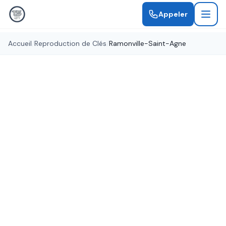
Appeler
Accueil
/
Reproduction de Clés
/
Ramonville-Saint-Agne
Clés en 15 minutes
Reproduction de Clés
Ramonville-Saint-Agne
Besoin d'un double de clé à Ramonville-Saint-
Agne ? Reproduction de tous types de clés :
plates, sécurisées, brevetées, clés de voiture et
badges d'accès.