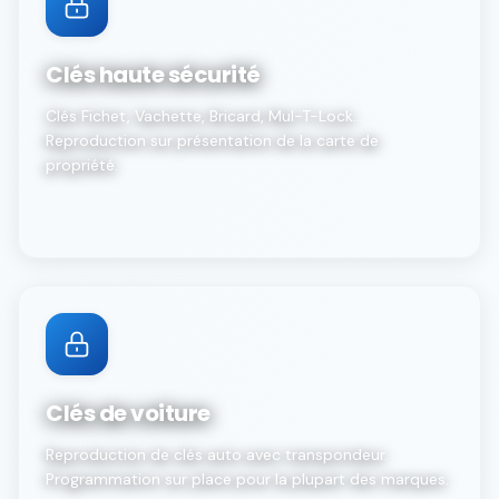
Clés haute sécurité
Clés Fichet, Vachette, Bricard, Mul-T-Lock...
Reproduction sur présentation de la carte de
propriété.
Clés de voiture
Reproduction de clés auto avec transpondeur.
Programmation sur place pour la plupart des marques.