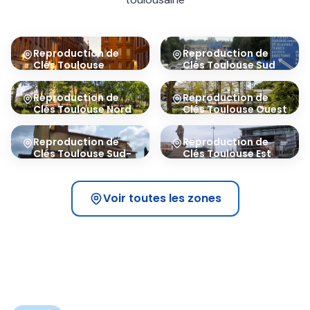
Reproduction de
Reproduction de
Clés
Toulouse
Clés
Toulouse Sud
Centre
31100
31000
Reproduction de
Reproduction de
Clés
Toulouse Nord
Clés
Toulouse Ouest
31200
31300
Reproduction de
Reproduction de
Clés
Toulouse Sud-
Clés
Toulouse Est
Est
31500
31400
Voir toutes les zones