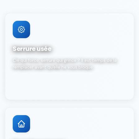
Serrure usée
Clé qui force, serrure qui grince ? Il est temps de la
remplacer avant qu'elle ne vous bloque.