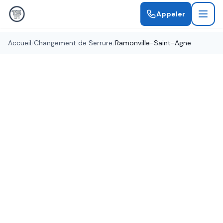
Appeler
Accueil
/
Changement de Serrure
/
Ramonville-Saint-Agne
Serrures certifiées A2P
Changement de Serrure
Ramonville-Saint-Agne
Remplacement de serrure à Ramonville-Saint-
Agne par des serruriers qualifiés. Serrures de
toutes marques, certifiées A2P pour une sécurité
optimale.