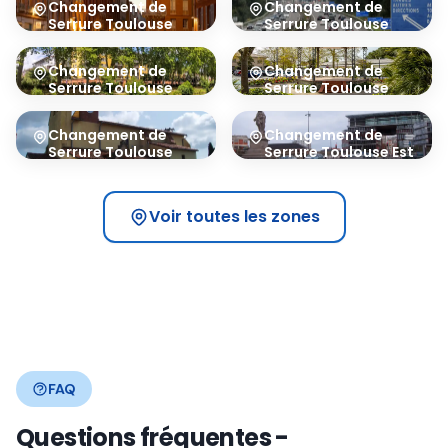
Changement de
Changement de
Serrure
Toulouse
Serrure
Toulouse
Centre
Sud
31000
31100
Changement de
Changement de
Serrure
Toulouse
Serrure
Toulouse
Nord
Ouest
31200
31300
Changement de
Changement de
Serrure
Toulouse
Serrure
Toulouse Est
Sud-Est
31500
31400
Voir toutes les zones
FAQ
Questions fréquentes -