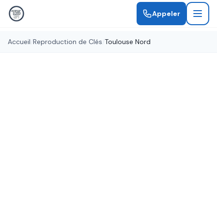
Appeler
Accueil
/
Reproduction de Clés
/
Toulouse Nord
Clés en 15 minutes
Reproduction de Clés
Toulouse Nord
Besoin d'un double de clé à Toulouse Nord ?
Reproduction de tous types de clés : plates,
sécurisées, brevetées, clés de voiture et badges
d'accès.