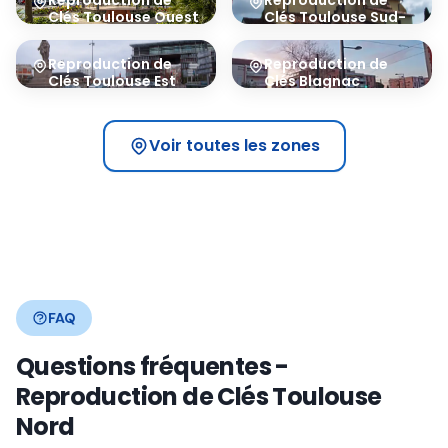
Reproduction de
Reproduction de
Clés
Toulouse Ouest
Clés
Toulouse Sud-
Est
31300
31400
Reproduction de
Reproduction de
Clés
Toulouse Est
Clés
Blagnac
31500
31700
Voir toutes les zones
FAQ
Questions fréquentes -
Reproduction de Clés Toulouse
Nord