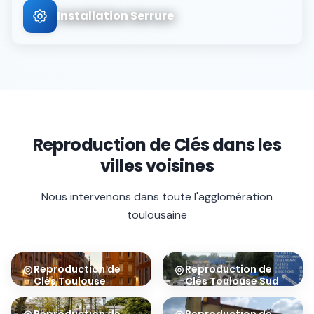
Installation Serrure
Reproduction de Clés
dans les
villes voisines
Nous intervenons dans toute l'agglomération
toulousaine
Reproduction de
Reproduction de
Clés
Toulouse
Clés
Toulouse Sud
Centre
31100
31000