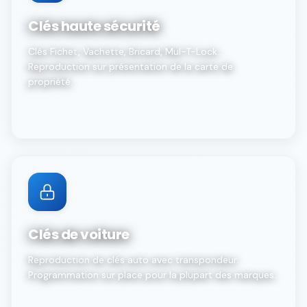
Clés haute sécurité
Clés Fichet, Vachette, Bricard, Mul-T-Lock...
Reproduction sur présentation de la carte de
propriété.
Clés de voiture
Reproduction de clés auto avec transpondeur.
Programmation sur place pour la plupart des marques.