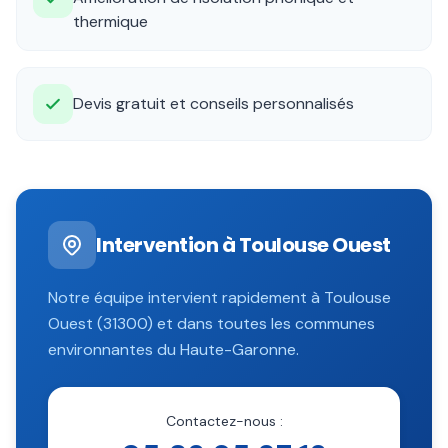
thermique
Devis gratuit et conseils personnalisés
Intervention à
Toulouse Ouest
Notre équipe intervient rapidement à
Toulouse
Ouest
(
31300
) et dans toutes les communes
environnantes du
Haute-Garonne
.
Contactez-nous :