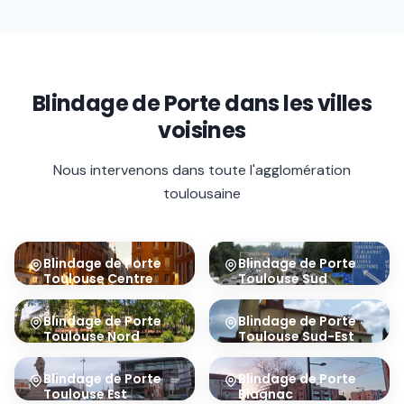
Blindage de Porte
dans les villes
voisines
Nous intervenons dans toute l'agglomération
toulousaine
Blindage de Porte
Blindage de Porte
Toulouse Centre
Toulouse Sud
31000
31100
Blindage de Porte
Blindage de Porte
Toulouse Nord
Toulouse Sud-Est
31200
31400
Blindage de Porte
Blindage de Porte
Toulouse Est
Blagnac