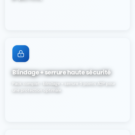
Blindage + serrure haute sécurité
Pack complet : blindage + serrure 5 points A2P pour
une protection optimale.