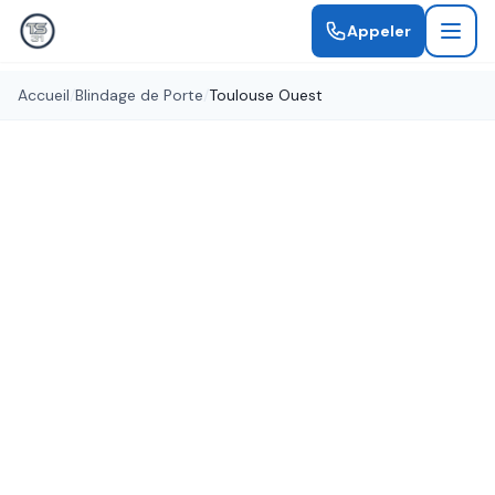
Appeler
Accueil
/
Blindage de Porte
/
Toulouse Ouest
Protection maximale
Blindage de Porte Toulouse
Ouest
Renforcez la sécurité de votre domicile à
Toulouse Ouest avec un blindage de porte
professionnel. Protection anti-effraction certifiée.