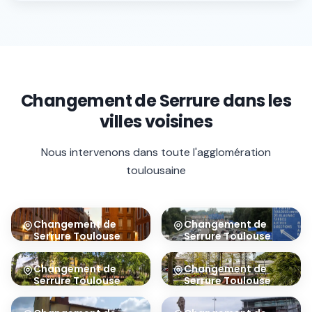
Changement de Serrure
dans les
villes voisines
Nous intervenons dans toute l'agglomération
toulousaine
Changement de
Changement de
Serrure
Toulouse
Serrure
Toulouse
Centre
Sud
31000
31100
Changement de
Changement de
Serrure
Toulouse
Serrure
Toulouse
Nord
Ouest
31200
31300