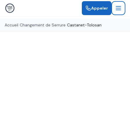
Appeler
Accueil
/
Changement de Serrure
/
Castanet-Tolosan
Serrures certifiées A2P
Changement de Serrure
Castanet-Tolosan
Remplacement de serrure à Castanet-Tolosan
par des serruriers qualifiés. Serrures de toutes
marques, certifiées A2P pour une sécurité
optimale.