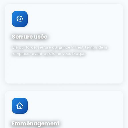
Serrure usée
Clé qui force, serrure qui grince ? Il est temps de la
remplacer avant qu'elle ne vous bloque.
Emménagement