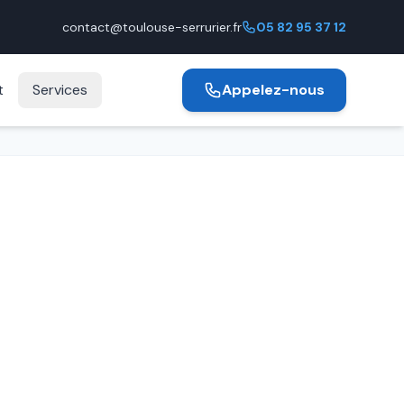
contact@toulouse-serrurier.fr
05 82 95 37 12
t
Services
Appelez-nous