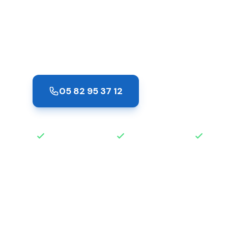
Toulouse Su
Renforcez la sécurité de votre domicile à
porte professionnel. Protection anti-effrac
05 82 95 37 12
Demander un de
Intervention rapide
Disponible 24h/24
Devis 