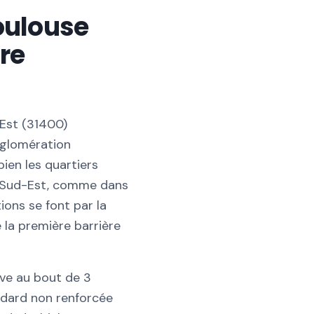
oulouse
tre
-Est (31400)
gglomération
ien les quartiers
se Sud-Est, comme dans
ions se font par la
 la première barrière
ve au bout de 3
ndard non renforcée