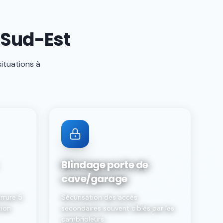
 Sud-Est
situations à
Blindage porte de
cave/garage
rrure 5
Sécurisation des accès
tion
secondaires souvent ciblés par les
cambrioleurs.