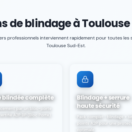
ns de blindage à Toulouse
ers professionnels interviennent rapidement pour toutes les 
Toulouse Sud-Est
.
e blindée complète
Blindage + serrure
haute sécurité
cement par un bloc-porte
certifié A2P BP (Bloc Porte).
Pack complet : blindage + se
points A2P pour une protec
optimale.