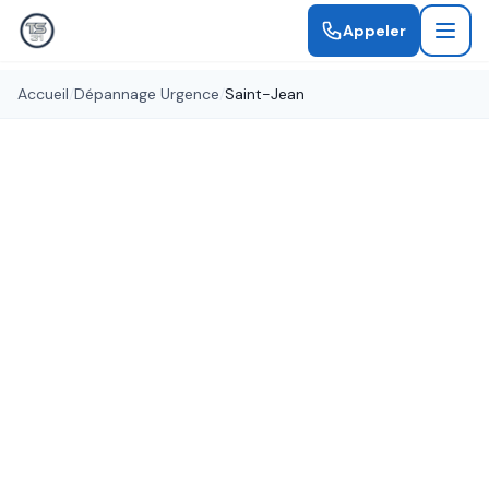
Appeler
Accueil
/
Dépannage Urgence
/
Saint-Jean
Urgence 24h/24
Dépannage Serrurier Saint-
Jean
Intervention en 30 minutes à Saint-Jean. Porte
claquée, serrure bloquée, effraction, clé perdue ?
Notre équipe de serruriers professionnels
intervient 24h/24 et 7j/7, même la nuit et les