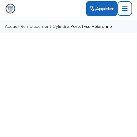
Appeler
Accueil
/
Remplacement Cylindre
/
Portet-sur-Garonne
Cylindres haute sécurité
Remplacement de Cylindre
Portet-sur-Garonne
Changement de cylindre à Portet-sur-Garonne
par des professionnels. Cylindres anti-
crochetage, anti-perçage et anti-bumping pour
une sécurité renforcée.