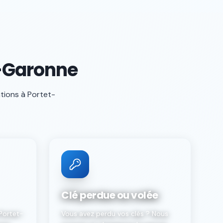
r-Garonne
ations à
Portet-
Clé perdue ou volée
Portet-
Vous avez perdu vos clés ? Nous