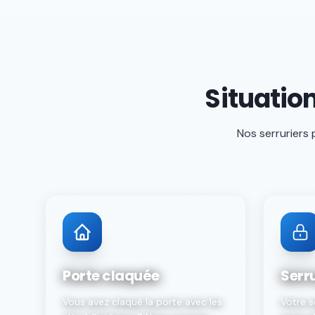
Situatio
Nos serruriers 
Porte claquée
Serr
Vous avez claqué la porte avec les
Votre s