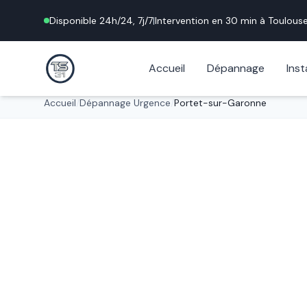
Disponible 24h/24, 7j/7
|
Intervention en 30 min à
Toulous
Accueil
Dépannage
Inst
Accueil
/
Dépannage Urgence
/
Portet-sur-Garonne
Urgence 24h/24
Dépannage S