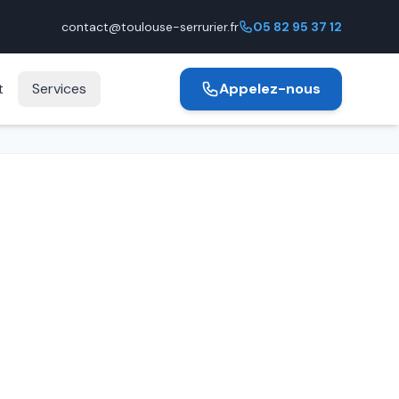
contact@toulouse-serrurier.fr
05 82 95 37 12
t
Services
Appelez-nous