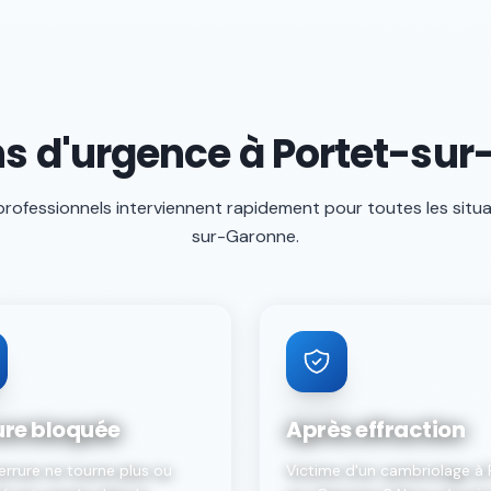
ns d'urgence à Portet-su
professionnels interviennent rapidement pour toutes les situ
sur-Garonne
.
ure bloquée
Après effraction
errure ne tourne plus ou
Victime d'un cambriolage à 