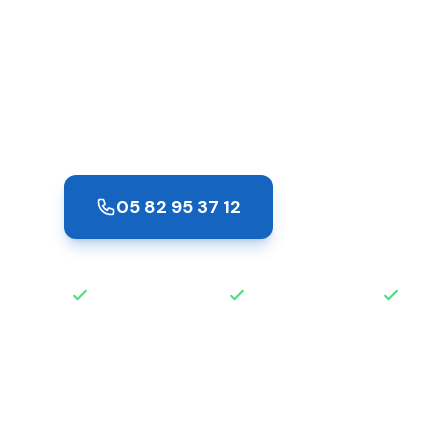
Portet-sur-
Intervention en 30 minutes à Portet-sur-G
effraction, clé perdue ? Notre équipe de s
et 7j/7, même la nuit et les jours fériés.
05 82 95 37 12
Demander un de
Intervention rapide
Disponible 24h/24
Devis 