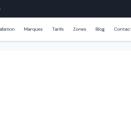
e
allation
Marques
Tarifs
Zones
Blog
Contac
errurier