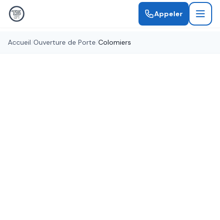
Appeler
Accueil
/
Ouverture de Porte
/
Colomiers
Ouverture sans dégât
Ouverture de Porte
Colomiers
Porte claquée, bloquée ou clés perdues à
Colomiers ? Nos serruriers ouvrent votre porte
en 30 minutes, sans abîmer la serrure ni la porte.