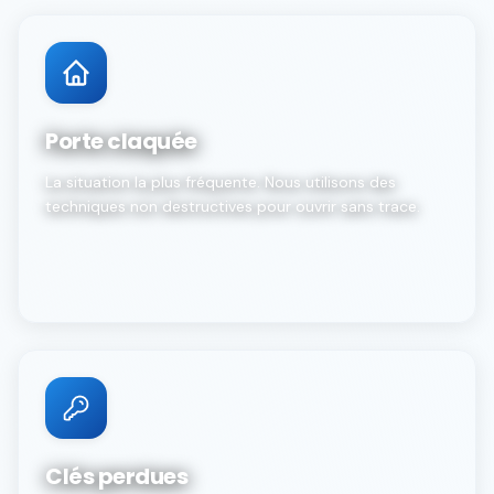
Porte claquée
La situation la plus fréquente. Nous utilisons des
techniques non destructives pour ouvrir sans trace.
Clés perdues