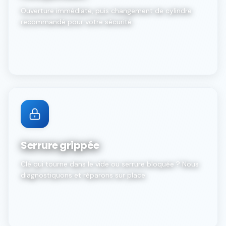
Ouverture immédiate, puis changement de cylindre
recommandé pour votre sécurité.
Serrure grippée
Clé qui tourne dans le vide ou serrure bloquée ? Nous
diagnostiquons et réparons sur place.