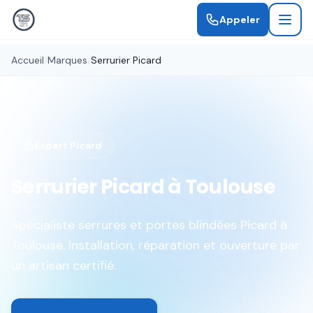
Appeler
Accueil
/
Marques
/
Serrurier
Picard
Expert Picard
Serrurier Picard à Toulouse
Spécialiste serrures et portes blindées Picard à
Toulouse. Installation, réparation et ouverture par
un artisan certifié.