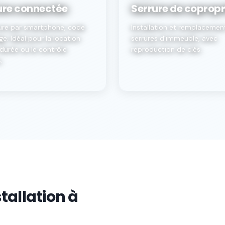
ure connectée
Serrure de copropr
ure par smartphone, code
Installation et remplacemen
e. Idéal pour la location
serrures d'immeuble, avec
durée ou le contrôle
reproduction de clés.
.
tallation à