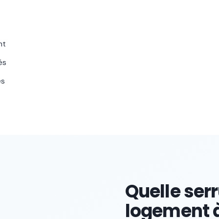
nt
és
es
Quelle serr
logement à