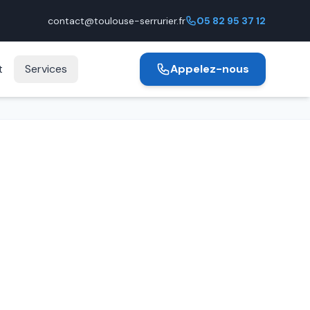
contact@toulouse-serrurier.fr
05 82 95 37 12
t
Services
Appelez-nous