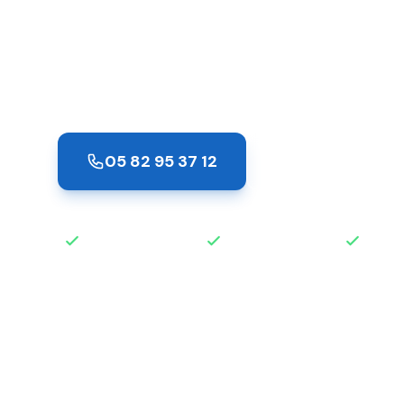
Tournefeuill
Pose de serrures neuves à Tournefeuille pa
multipoints, connectées ou blindées pour
05 82 95 37 12
Demander un de
Intervention rapide
Disponible 24h/24
Devis 