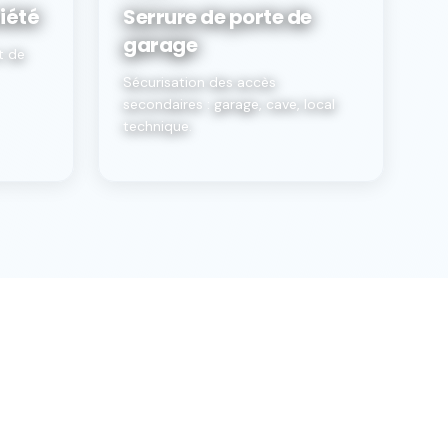
iété
Serrure de porte de
garage
t de
Sécurisation des accès
secondaires : garage, cave, local
technique.