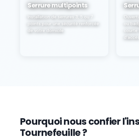
Serrure multipoints
Serr
Installation de serrures 3, 5 ou 7
Ouvert
points pour une sécurité renforcée
ou badg
de votre domicile.
courte 
d'accès
Pourquoi nous confier l'ins
Tournefeuille ?