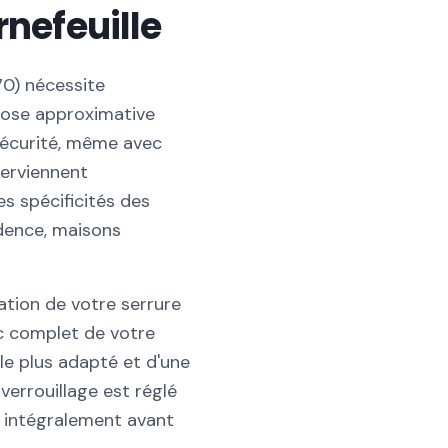
rnefeuille
170) nécessite
 pose approximative
écurité, même avec
terviennent
es spécificités des
dence, maisons
lation de votre serrure
ic complet de votre
 le plus adapté et d'une
verrouillage est réglé
é intégralement avant