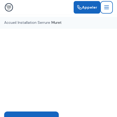
Appeler
Accueil
/
Installation Serrure
/
Muret
Installation professionnelle
Installation Serrure Muret
Pose de serrures neuves à Muret par des artisans
qualifiés. Serrures multipoints, connectées ou
blindées pour une sécurité maximale.