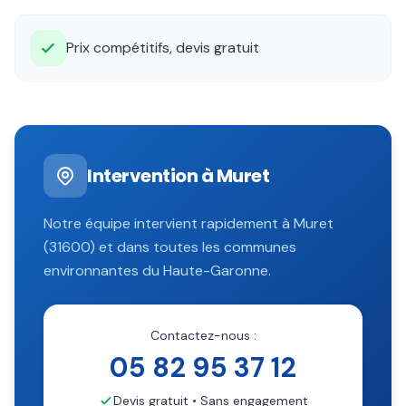
Prix compétitifs, devis gratuit
Intervention à
Muret
Notre équipe intervient rapidement à
Muret
(
31600
) et dans toutes les communes
environnantes du
Haute-Garonne
.
Contactez-nous :
05 82 95 37 12
Devis gratuit • Sans engagement