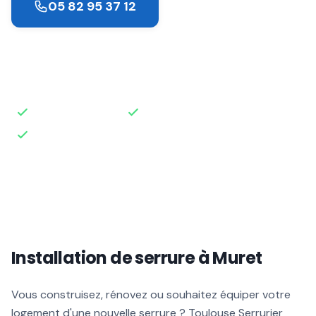
05 82 95 37 12
Demander un devis
Intervention rapide
Disponible 24h/24
Devis gratuit
Installation de serrure à Muret
Vous construisez, rénovez ou souhaitez équiper votre
logement d'une nouvelle serrure ? Toulouse Serrurier