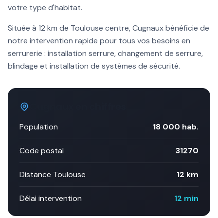
votre type d'habitat.
Située à
12 km
de Toulouse centre,
Cugnaux
bénéficie de
notre intervention rapide pour tous vos besoins en
serrurerie :
installation serrure
, changement de serrure,
blindage et installation de systèmes de sécurité.
Cugnaux
en chiffres
Population
18 000
hab.
Code postal
31270
Distance Toulouse
12 km
Délai intervention
12 min