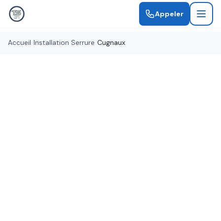
Appeler
Accueil
/
Installation Serrure
/
Cugnaux
Installation professionnelle
Installation Serrure Cugnaux
Pose de serrures neuves à Cugnaux par des
artisans qualifiés. Serrures multipoints,
connectées ou blindées pour une sécurité
maximale.