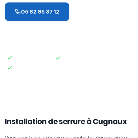
05 82 95 37 12
Demander un devis
Intervention rapide
Disponible 24h/24
Devis gratuit
Installation de serrure à Cugnaux
Vous construisez, rénovez ou souhaitez équiper votre