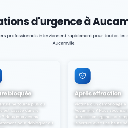
ations d'urgence à Aucam
ers professionnels interviennent rapidement pour toutes les 
Aucamville
.
ure bloquée
Après effraction
errure ne tourne plus ou
Victime d'un cambriolage à
lé est cassée dans le
Aucamville ? Nous sécurison
e ? Nous intervenons
domicile en urgence et rem
atement pour débloquer ou
la serrure avec une haute sé