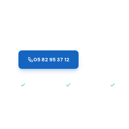
Aucamville
Intervention en 30 minutes à Aucamville. P
clé perdue ? Notre équipe de serruriers pr
même la nuit et les jours fériés.
05 82 95 37 12
Demander un de
Intervention rapide
Disponible 24h/24
Devis 