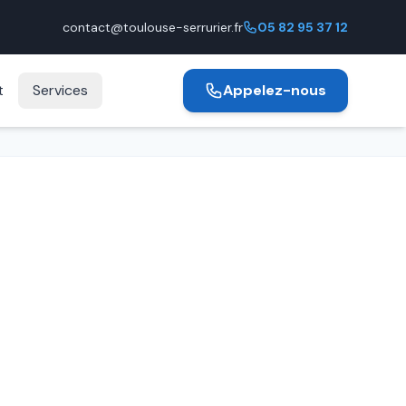
contact@toulouse-serrurier.fr
05 82 95 37 12
t
Services
Appelez-nous