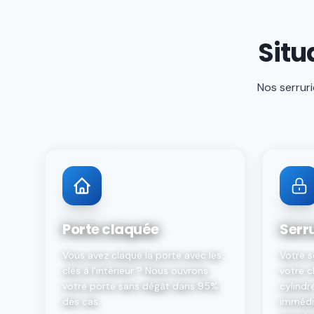
Situ
Nos serruri
Porte claquée
Serr
Vous avez claqué la porte avec les
Votre s
clés à l'intérieur ? Nous ouvrons
votre c
votre porte sans dégât dans 95%
cylindr
des cas.
immédi