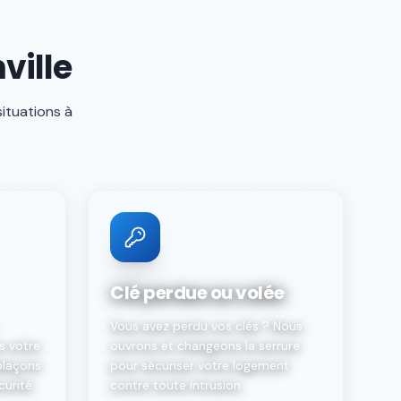
ville
situations à
Clé perdue ou volée
Vous avez perdu vos clés ? Nous
s votre
ouvrons et changeons la serrure
plaçons
pour sécuriser votre logement
curité.
contre toute intrusion.