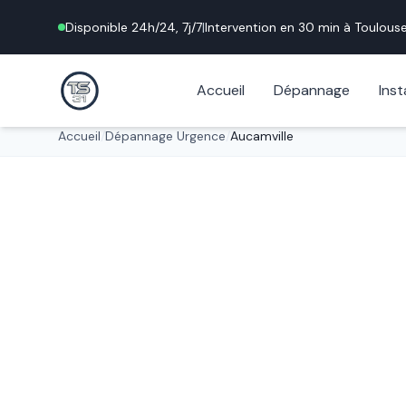
Disponible 24h/24, 7j/7
|
Intervention en 30 min à
Toulous
Accueil
Dépannage
Inst
Accueil
/
Dépannage Urgence
/
Aucamville
Urgence 24h/24
Dépannage S