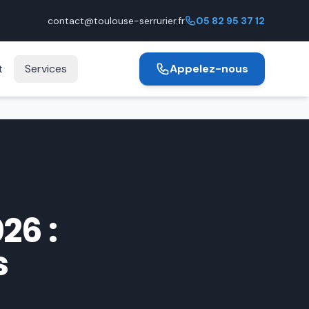
contact@toulouse-serrurier.fr
05 82 95 37 12
t
Services
Appelez-nous
26 :
s