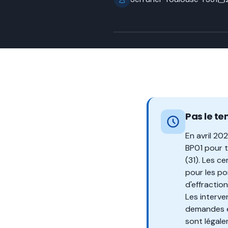
Pas le te
En avril 20
BP01 pour 
(31). Les c
pour les po
d'effractio
Les interve
demandes en
sont légal