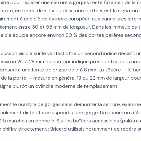
pide pour repérer une serrure à gorges reste l'examen de la cl
ôté, en forme de « T » ou de « fourchette », est la signature vi
rement à une clé de cylindre européen aux cannelures latéra
lement entre 30 et 55 mm de longueur. Dans les immeubles t
 de clé équipe encore environ 60 % des portes palières second
écusson visible sur le vantail) offre un second indice décisif : 
environ 20 à 28 mm de hauteur indique presque toujours un ve
présente une fente oblongue de 7 à 8 mm. La têtière — le ba
 de la porte — mesure en général 18 ou 22 mm de largeur pour
 signe plutôt un cylindre moderne de remplacement.
ment le nombre de gorges sans démonter la serrure, examinez
aulement distinct correspond à une gorge. Un panneton à 2
 5 marches en donne 5. Sur les boîtiers accessibles (palâtre 
e chiffre directement ; Bricard utilisait notamment ce repère