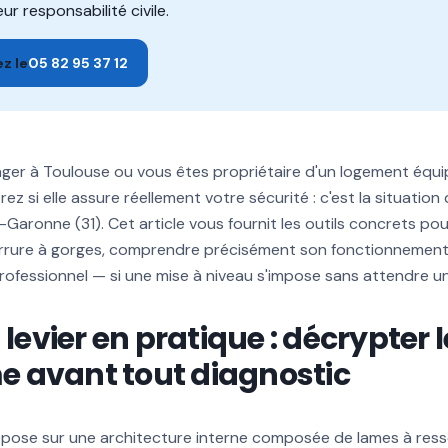
ur responsabilité civile.
z le
05 82 95 37 12
r à Toulouse ou vous êtes propriétaire d'un logement équipé
ez si elle assure réellement votre sécurité : c'est la situation
aronne (31). Cet article vous fournit les outils concrets p
errure à gorges, comprendre précisément son fonctionnement 
professionnel — si une mise à niveau s'impose sans attendre un 
 levier en pratique : décrypter l
 avant tout diagnostic
epose sur une architecture interne composée de lames à ressor