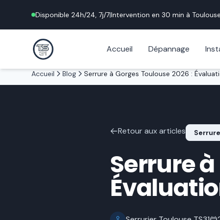
Disponible 24h/24, 7j/7
|
Intervention en 30 min à
Toulous
Accueil
Dépannage
Inst
Accueil
Blog
Retour aux articles
Serrure
Serrure à
Évaluatio
Serrurier Toulouse TS31