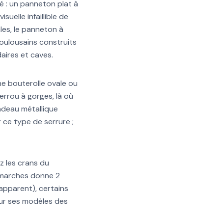
é : un panneton plat à
suelle infaillible de
les, le panneton à
oulousains construits
aires et caves.
une bouterolle ovale ou
rrou à gorges, là où
ndeau métallique
 ce type de serrure ;
 les crans du
 marches donne 2
apparent), certains
 sur ses modèles des