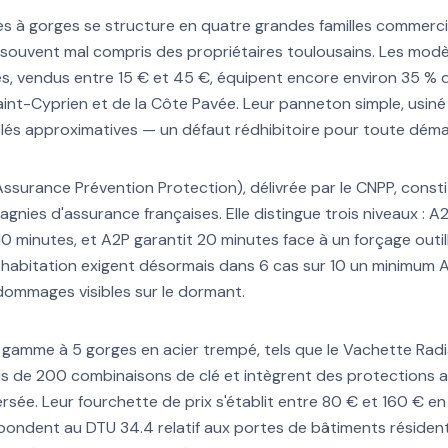
s à gorges se structure en quatre grandes familles commercia
souvent mal compris des propriétaires toulousains. Les modè
s, vendus entre 15 € et 45 €, équipent encore environ 35 %
aint-Cyprien et de la Côte Pavée. Leur panneton simple, usiné 
lés approximatives — un défaut rédhibitoire pour toute démar
Assurance Prévention Protection), délivrée par le CNPP, constit
nies d'assurance françaises. Elle distingue trois niveaux : A
t 10 minutes, et A2P garantit 20 minutes face à un forçage outil
 habitation exigent désormais dans 6 cas sur 10 un minimum 
dommages visibles sur le dormant.
 gamme à 5 gorges en acier trempé, tels que le Vachette Radia
us de 200 combinaisons de clé et intègrent des protections 
rsée. Leur fourchette de prix s'établit entre 80 € et 160 € en 
pondent au DTU 34.4 relatif aux portes de bâtiments résidenti