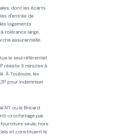
les, dont les écarts
les d'entrée de
 des logements
à tolérance large,
che assurantielle.
ue le seul référentiel
2P résiste 5 minutes à
lé. À Toulouse, les
A2P pour indemniser
l NT ou le Bricard
anti-crochetage par
fourniture seule, hors
els et constituent le