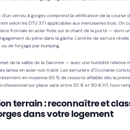
 d'un verrou à gorges comprend la vérification de la course 
0 mm selon les DTU 37.1 applicables aux menuiseries bois. On 
 pièce frontale en acier fixée sur le chant de la porte — dont 
'engagement du pêne dans la gâche. L'entrée de serrure révèle 
 ou de forçage par bumping.
limat de la vallée de la Garonne — avec une humidité relativ
es lames en acier non traité. Les serruriers d'Occitanie const
présentent en moyenne 60 % de ressorts affaiblis dès la premi
professionnel sur place varie entre 50 € et 90 € HT, hors re
ion terrain : reconnaître et cla
orges dans votre logement