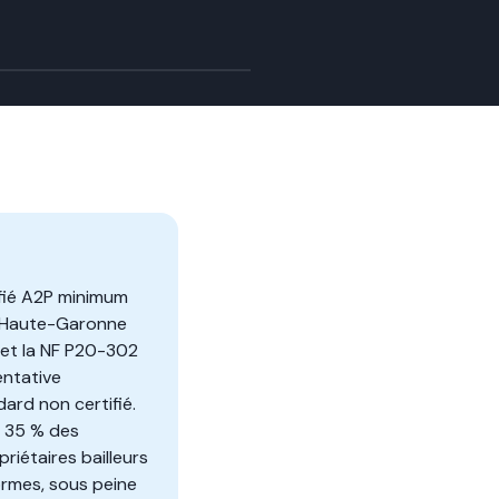
ifié A2P minimum
n Haute-Garonne
s et la NF P20-302
entative
ard non certifié.
e 35 % des
iétaires bailleurs
rmes, sous peine