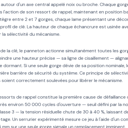
autour d'un axe central appelé noix ou broche. Chaque gorg
l'action de son ressort de rappel, maintenant en position b
tègre entre 2 et 7 gorges, chaque lame présentant une décou
u profil de clé. La hauteur de chaque échancrure est usinée a
 la sélectivité du mécanisme.
 de la clé, le panneton actionne simultanément toutes les gor
indre une hauteur précise — sa ligne de cisaillement — aligna
 dormant. Si une seule gorge dévie de sa position nominale, l
emière barrière de sécurité du système. Ce principe de sélecti
 soient correctement soulevées pour libérer le mécanisme.
ressorts de rappel constitue la première cause de défaillance 
près environ 50 000 cycles d'ouverture — seuil défini par la 
classe 3 — la tension résiduelle chute de 30 à 40 %, laissant 
hetage. Un serrurier expérimenté mesure ce jeu à l'aide d'un 
0,5 mm sur une seule gorge signale un remplacement imminent.