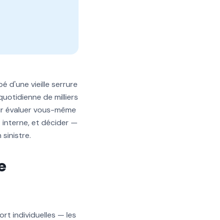
 d'une vieille serrure
 quotidienne de milliers
our évaluer vous-même
interne, et décider —
sinistre.
e
t individuelles — les