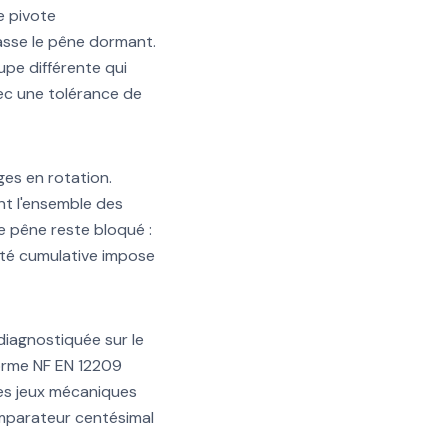
e pivote
asse le pêne dormant.
pe différente qui
vec une tolérance de
ges en rotation.
nt l'ensemble des
e pêne reste bloqué :
vité cumulative impose
diagnostiquée sur le
norme NF EN 12209
des jeux mécaniques
comparateur centésimal