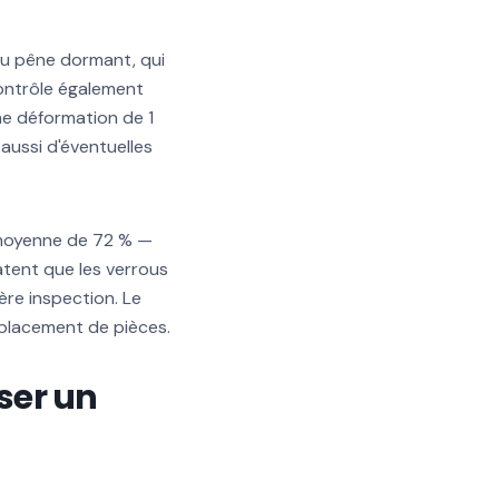
du pêne dormant, qui
contrôle également
une déformation de 1
aussi d'éventuelles
e moyenne de 72 % —
atent que les verrous
ère inspection. Le
mplacement de pièces.
sser un