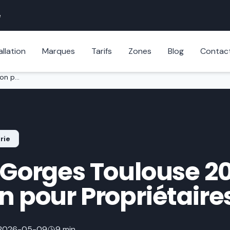
e
allation
Marques
Tarifs
Zones
Blog
Contac
Serrure à Gorges Toulouse 2026 : Évaluation pour Propriétaires
rie
 Gorges Toulouse 20
n pour Propriétaire
2026-05-09
9 min