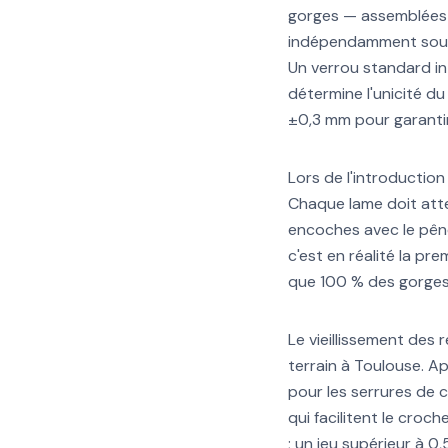
gorges — assemblées 
indépendamment sous 
Un verrou standard in
détermine l'unicité d
±0,3 mm pour garantir
Lors de l'introduction
Chaque lame doit atte
encoches avec le pêne
c'est en réalité la pr
que 100 % des gorges
Le vieillissement des 
terrain à Toulouse. A
pour les serrures de 
qui facilitent le croc
; un jeu supérieur à 