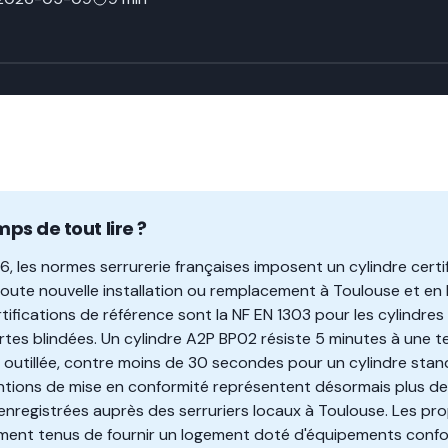
mps de tout lire ?
26, les normes serrurerie françaises imposent un cylindre cert
toute nouvelle installation ou remplacement à Toulouse et e
ertifications de référence sont la NF EN 1303 pour les cylindre
rtes blindées. Un cylindre A2P BP02 résiste 5 minutes à une t
n outillée, contre moins de 30 secondes pour un cylindre stand
ntions de mise en conformité représentent désormais plus d
registrées auprès des serruriers locaux à Toulouse. Les propr
ement tenus de fournir un logement doté d'équipements confo