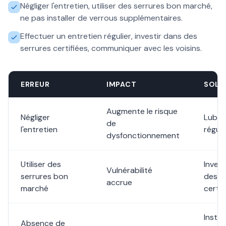
Négliger l'entretien, utiliser des serrures bon marché,
ne pas installer de verrous supplémentaires.
Effectuer un entretien régulier, investir dans des
serrures certifiées, communiquer avec les voisins.
ERREUR
IMPACT
SOLU
Augmente le risque
Négliger
Lubrif
de
l'entretien
réguli
dysfonctionnement
Utiliser des
Invest
Vulnérabilité
serrures bon
des s
accrue
marché
certif
Instal
Absence de