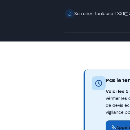
Serrurier Toulouse TS31
Pas le te
Voici les 5
vérifier les
de devis écr
vigilance p
Appele