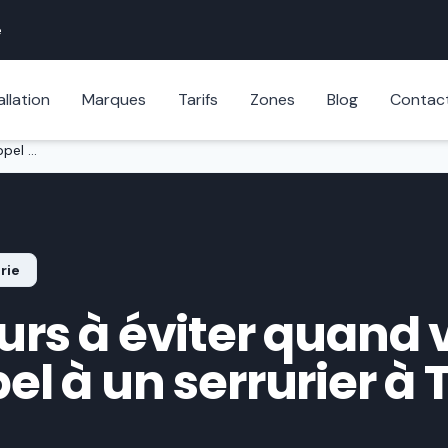
e
allation
Marques
Tarifs
Zones
Blog
Contac
Les 5 erreurs à éviter quand vous faites appel à un serrurier à Toulouse en 2026
rie
eurs à éviter quand
pel à un serrurier à