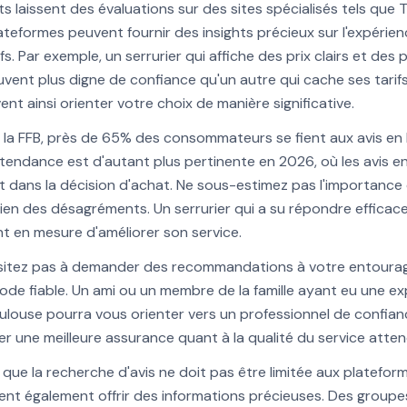
nts laissent des évaluations sur des sites spécialisés tels que T
teformes peuvent fournir des insights précieux sur l'expérienc
s. Par exemple, un serrurier qui affiche des prix clairs et des 
vent plus digne de confiance qu'un autre qui cache ses tarif
ent ainsi orienter votre choix de manière significative.
la FFB, près de 65% des consommateurs se fient aux avis en l
 tendance est d'autant plus pertinente en 2026, où les avis e
t dans la décision d'achat. Ne sous-estimez pas l'importance d
ien des désagréments. Un serrurier qui a su répondre efficac
nt en mesure d'améliorer son service.
ésitez pas à demander des recommandations à votre entourag
hode fiable. Un ami ou un membre de la famille ayant eu une ex
oulouse pourra vous orienter vers un professionnel de confian
 une meilleure assurance quant à la qualité du service atten
it que la recherche d'avis ne doit pas être limitée aux plateform
ent également offrir des informations précieuses. Des group