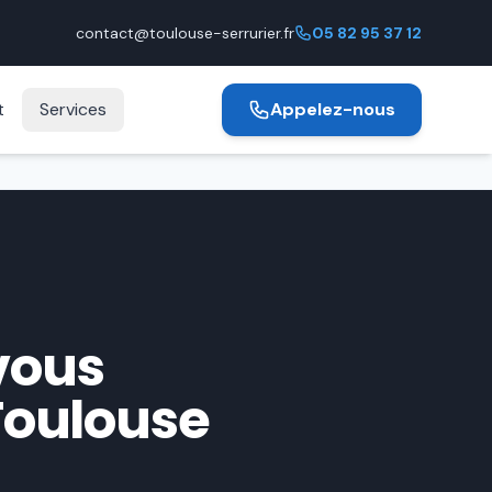
contact@toulouse-serrurier.fr
05 82 95 37 12
t
Services
Appelez-nous
 vous
 Toulouse