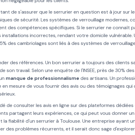
on négligeable pour les clients.
tant de s'assurer que le serrurier en question est à jour sur l
iques de sécurité. Les systèmes de verrouillage modernes, c
nt des compétences spécifiques. Si le serrurier ne connaît pas
 installations incorrectes, rendant votre domicile vulnérable
5% des cambriolages sont liés à des systèmes de verrouillag
der des références. Un bon serrurier a toujours des clients sa
 de son travail. Selon une enquête de l'INSEE, près de 30% des
'un
manque de professionnalisme
des artisans. Un profess
e en mesure de vous fournir des avis ou des témoignages qui
érieux.
ndé de consulter les avis en ligne sur des plateformes dédié
ents partagent leurs expériences, ce qui peut vous donner un
t la fiabilité d'un serrurier à Toulouse. Une entreprise ayant u
uer des problèmes récurrents, et il serait donc sage d'explore