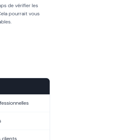
s de vérifier les
 Cela pourrait vous
bles.
essionnelles
s
 clients