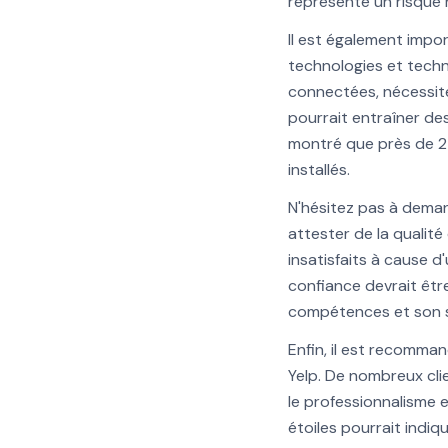
représente un risque n
Il est également impor
technologies et techn
connectées, nécessite
pourrait entraîner des
montré que près de 2
installés.
N'hésitez pas à deman
attester de la qualité
insatisfaits à cause d
confiance devrait êtr
compétences et son s
Enfin, il est recomma
Yelp. De nombreux cli
le professionnalisme e
étoiles pourrait indiq