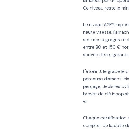
simulées par un opérat
Ce niveau reste le mi
Le niveau A2P2 impose 
haute vitesse, l'arrac
serrures à gorges ren
entre 80 et 150 € ho
souvent leurs garanti
L'étoile 3, le grade l
perceuse diamant, cis
perçage. Seuls les cyl
brevet de clé incopia
€.
Chaque certification e
compter de la date de 