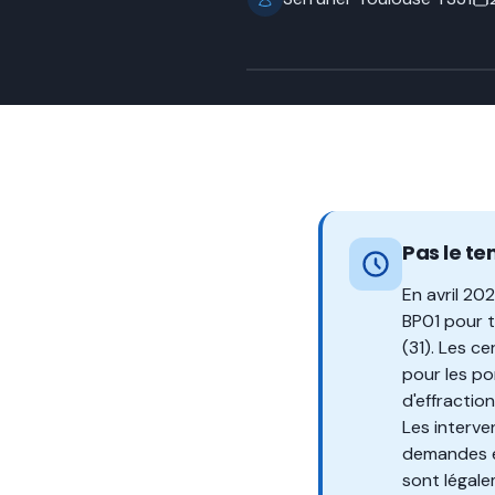
Pas le te
En avril 20
BP01 pour 
(31). Les c
pour les po
d'effractio
Les interve
demandes en
sont légal