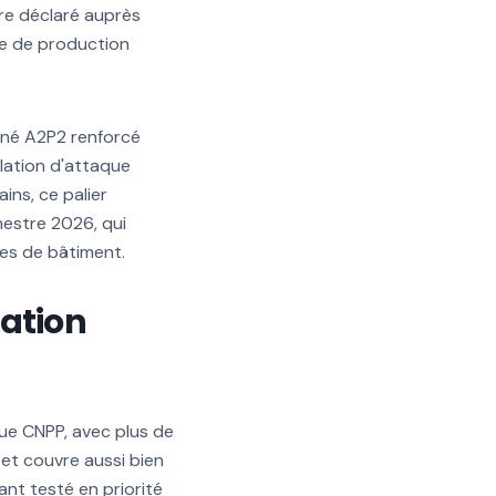
tre déclaré auprès
ée de production
igné A2P2 renforcé
lation d'attaque
ns, ce palier
mestre 2026, qui
res de bâtiment.
gation
gue CNPP, avec plus de
et couvre aussi bien
ant testé en priorité