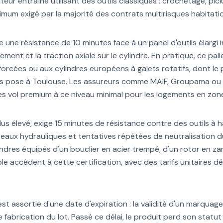
eur entraîné utilisant des outils classiques : crochetage, pick
nimum exigé par la majorité des contrats multirisques habitati
une résistance de 10 minutes face à un panel d'outils élargi 
hement et la traction axiale sur le cylindre. En pratique, ce pa
forcées ou aux cylindres européens à galets rotatifs, dont le 
rs pose à Toulouse. Les assureurs comme MAIF, Groupama ou
es vol premium à ce niveau minimal pour les logements en zon
e plus élevé, exige 15 minutes de résistance contre des outils à
eaux hydrauliques et tentatives répétées de neutralisation 
indres équipés d'un bouclier en acier trempé, d'un rotor en z
ble accèdent à cette certification, avec des tarifs unitaires
st assortie d'une date d'expiration : la validité d'un marquag
fabrication du lot. Passé ce délai, le produit perd son statut 