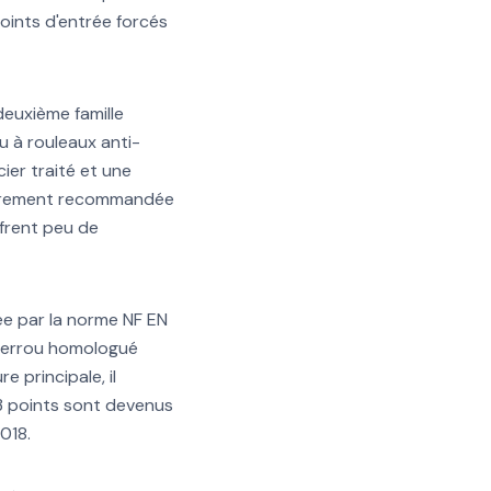
points d'entrée forcés
deuxième famille
u à rouleaux anti-
ier traité et une
lièrement recommandée
ffrent peu de
ée par la norme NF EN
 verrou homologué
e principale, il
 3 points sont devenus
018.