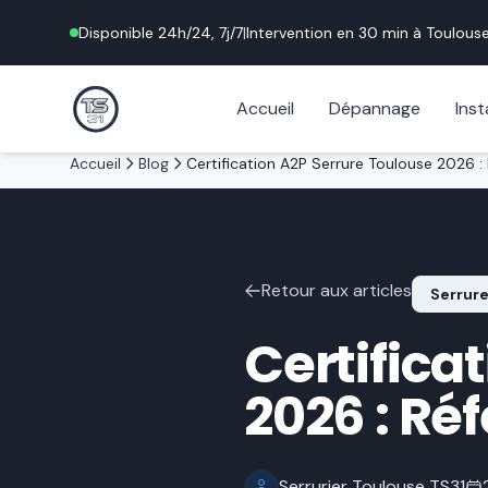
Disponible 24h/24, 7j/7
|
Intervention en 30 min à
Toulous
Accueil
Dépannage
Inst
Accueil
Blog
Retour aux articles
Serrure
Certifica
2026 : Ré
Serrurier Toulouse TS31