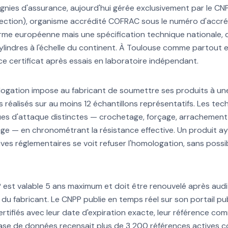
gnies d'assurance, aujourd'hui gérée exclusivement par le CN
tection), organisme accrédité COFRAC sous le numéro d'accr
orme européenne mais une spécification technique nationale, 
cylindres à l'échelle du continent. À Toulouse comme partout e
r ce certificat après essais en laboratoire indépendant.
ogation impose au fabricant de soumettre ses produits à une
s réalisés sur au moins 12 échantillons représentatifs. Les te
es d'attaque distinctes — crochetage, forçage, arrachement,
ge — en chronométrant la résistance effective. Un produit a
ives réglementaires se voit refuser l'homologation, sans poss
 est valable 5 ans maximum et doit être renouvelé après audi
du fabricant. Le CNPP publie en temps réel sur son portail p
certifiés avec leur date d'expiration exacte, leur référence com
ase de données recensait plus de 3 200 références actives co