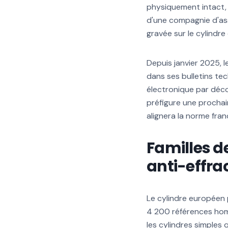
physiquement intact, 
d'une compagnie d'ass
gravée sur le cylindre 
Depuis janvier 2025, 
dans ses bulletins te
électronique par déco
préfigure une prochai
alignera la norme fra
Familles d
anti-effra
Le cylindre européen p
4 200 références homo
les cylindres simples 