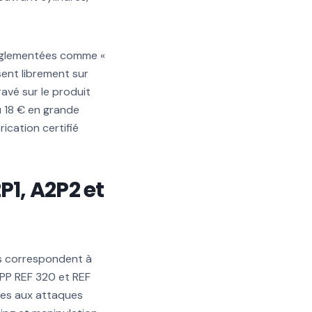
 réglementées comme «
sent librement sur
ravé sur le produit
 18 € en grande
ication certifié
1, A2P2 et
ils correspondent à
NPP REF 320 et REF
utes aux attaques