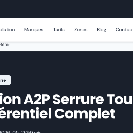
e
allation
Marques
Tarifs
Zones
Blog
Contac
Certification A2P Serrure Toulouse 2026 : Référentiel Complet
rie
tion A2P Serrure To
férentiel Complet
2026-05-12
9 min