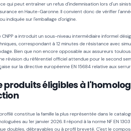
ce qui peut entraîner un refus d'indemnisation lors d'un sinis
urance en Haute-Garonne. Il convient donc de vérifier l'ann
ou indiquée sur l'emballage d'origine.
le CNPP a introduit un sous-niveau intermédiaire informel dés
chniques, correspondant à 12 minutes de résistance avec simu
dage. Bien que non encore opposable aux assureurs toulousai
ne révision du référentiel officiel attendue pour le second se
nçaise sur la directive européenne EN 15684 relative aux serru
e produits éligibles à l'homolo
ction
rofilé constitue la famille la plus représentée dans le catalo
loguées au 1er janvier 2026. Il répond à la norme NF EN 1303 
que doubles, débrayables ou à profil breveté. C'est le compos