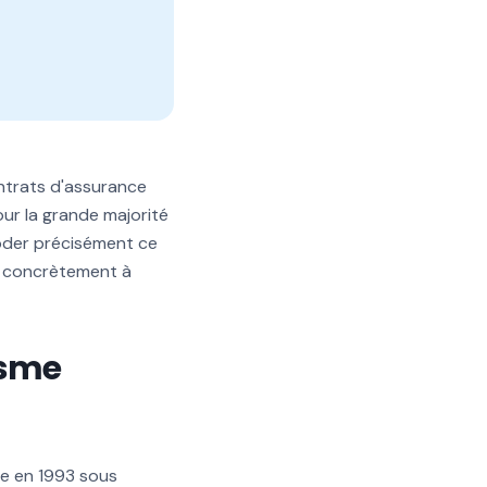
ontrats d'assurance
our la grande majorité
écoder précisément ce
er concrètement à
nisme
ée en 1993 sous