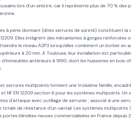
ousains lors d'un sinistre, car il représente plus de 70 % des 
aronne.
es à pêne dormant (dites serrures de sûreté) constituent la 
N 12209. Elles intègrent des mécanismes à gorges renforcées o
teindre le niveau A2P3 lorsqu'elles combinent un boîtier en ac
périeure à 20 mm. À Toulouse, leur installation est particu
s d'immeubles antérieurs à 1990, dont les huisseries en bois o
.
et serrures multipoints forment une troisième famille, encadr
s et NF EN 12209 section 6 pour les systèmes multipoints. Un
tes d'attaque avec outillage de serrurier ; associé à une serrur
ée totale de résistance d'un vantail. Les systèmes multipoints
s portes blindées neuves commercialisées en France depuis 2