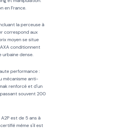
ing et manipulation.
on en France.
incluant la perceuse à
lier correspond aux
prix moyen se situe
 AXA conditionnent
e urbaine dense.
 haute performance :
du mécanisme anti-
amak renforcé et d'un
 dépassant souvent 200
e A2P est de 5 ans à
certifié même s'il est