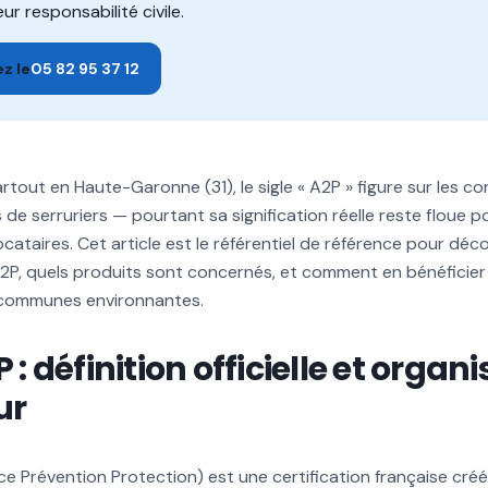
ur responsabilité civile.
z le
05 82 95 37 12
out en Haute-Garonne (31), le sigle « A2P » figure sur les c
s de serruriers — pourtant sa signification réelle reste floue p
ocataires. Cet article est le référentiel de référence pour d
 A2P, quels produits sont concernés, et comment en bénéfici
 communes environnantes.
P : définition officielle et orga
ur
ce Prévention Protection) est une certification française cré