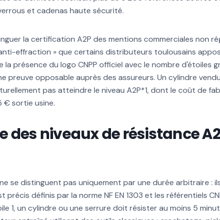
verrous et cadenas haute sécurité.
istinguer la certification A2P des mentions commerciales non
 anti-effraction » que certains distributeurs toulousains appo
e la présence du logo CNPP officiel avec le nombre d'étoiles g
ne preuve opposable auprès des assureurs. Un cylindre vendu
urellement pas atteindre le niveau A2P*1, dont le coût de fabr
€ sortie usine.
 des niveaux de résistance A2P
 ne se distinguent pas uniquement par une durée arbitraire : 
t précis définis par la norme NF EN 1303 et les référentiels C
oile 1, un cylindre ou une serrure doit résister au moins 5 min