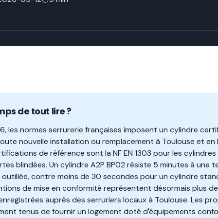
mps de tout lire ?
26, les normes serrurerie françaises imposent un cylindre cert
toute nouvelle installation ou remplacement à Toulouse et e
ertifications de référence sont la NF EN 1303 pour les cylindre
rtes blindées. Un cylindre A2P BP02 résiste 5 minutes à une t
n outillée, contre moins de 30 secondes pour un cylindre stand
ntions de mise en conformité représentent désormais plus d
registrées auprès des serruriers locaux à Toulouse. Les propr
ement tenus de fournir un logement doté d'équipements confo