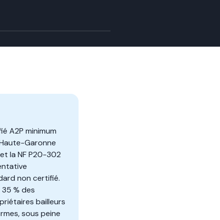
ifié A2P minimum
n Haute-Garonne
s et la NF P20-302
entative
ard non certifié.
e 35 % des
iétaires bailleurs
rmes, sous peine