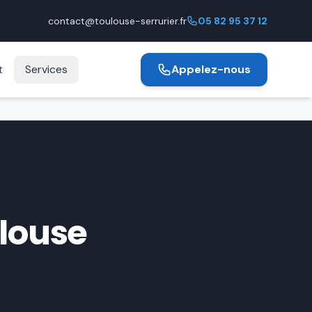
contact@toulouse-serrurier.fr
05 82 95 37 12
t
Services
Appelez-nous
ulouse